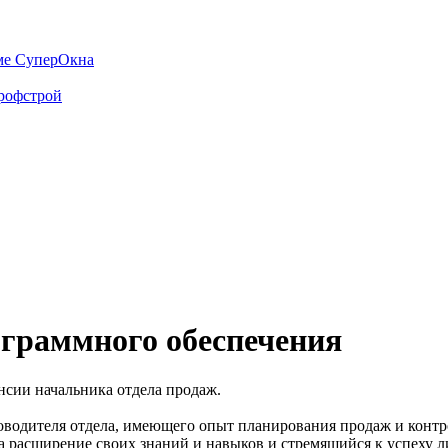
ме СуперОкна
рофстрой
граммного обеспечения
нсии начальника отдела продаж.
водителя отдела, имеющего опыт планирования продаж и контрол
на расширение своих знаний и навыков и стремящийся к успеху л