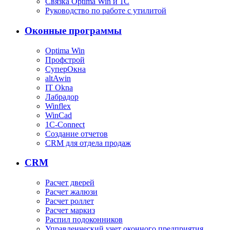
Связка Optima Win и 1С
Руководство по работе с утилитой
Оконные программы
Optima Win
Профстрой
СуперОкна
altAwin
IT Okna
Лабрадор
Winflex
WinCad
1C-Connect
Создание отчетов
CRM для отдела продаж
CRM
Расчет дверей
Расчет жалюзи
Расчет роллет
Расчет маркиз
Распил подоконников
Управленческий учет оконного предприятия