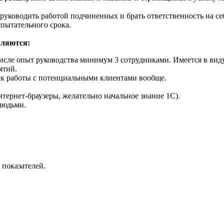
руководить работой подчиненных и брать ответственность на се
спытательного срока.
вляются:
числе опыт руководства минимум 3 сотрудниками. Имеется в ви
ятий.
ик работы с потенциальными клиентами вообще.
тернет-браузеры, желательно начальное знание 1С).
людьми.
показателей.