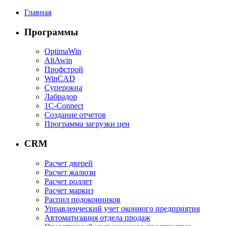
Главная
Программы
OptimaWin
AltAwin
Профстрой
WinCAD
Суперокна
Лабрадор
1С-Connect
Создание отчетов
Программа загрузки цен
CRM
Расчет дверей
Расчет жалюзи
Расчет роллет
Расчет маркиз
Распил подоконников
Управленческий учет оконного предприятия
Автоматизация отдела продаж