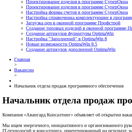
Проектирование изделия в программе СуперОкна
Проектирование изделия в программе СуперОкна
Настройка формы счетов в программе СуперОкна
Настройка справочника комплектующие в програм
Загрузка цен в оконной программе Профстрой
Создание типовых изделий в оконной программе П
Создание артикулов фурнитуры OptimaWin
Настройка "Заполнений" в OptimaWin 8
Новые возможности OptimaWin 8.5
Создание артикулов дополнений OptimaWin
Главная
>
Вакансии
>
Начальник отдела продаж программного обеспечения
Начальник отдела продаж про
Компания «Авангард Консалтинг» объявляет об открытии вака
Мы ищем энергичного, инициативного и организованного руко
IT-технологий и консалтинга, ориентированный на результат, 