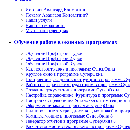
История Авангард Консалтинг
Почему Авангард Консалтинг?
Наши услуги
Наши возможности
Мы на конференциях
Обучение работе в оконных программах
Обучение Профстрой 1 урок
Обучение Профстрой 2 урок
Обучение Профстрой 3 урок
Как построить арку в программе СуперОкна
Круглое окно в программе СуперОкна
Построение фасадной конструкции в программе С
Работа с графическим редактором в программе Су
Создание документов в программе СуперОкна
Настройка справочника Фурнитура в программе С
Настройка справочника Установка оптимизации в 
Оформление заказа в программе СуперОкна
Планирование замеров, доставок, монтажей в про
Комплектующие в программе СуперОкна 8
Генератор отчетов в программе СуперОкна 8
Расчет стоимости стеклопакетов в программе Супе