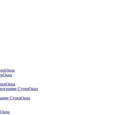
уперОкна
перОкна
уперОкна
программе СуперОкна
грамме СуперОкна
рОкна