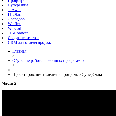
Профстрой
СуперОкна
altAwin
IT Okna
Лабрадор
Winflex
WinCad
1C-Connect
Создание отчетов
CRM для отдела продаж
Главная
>
Обучение работе в оконных программах
>
Проектирование изделия в программе СуперОкна
Часть 2