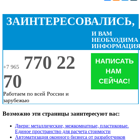
ЗАИНТЕРЕСОВАЛИСЬ,
И ВАМ
НЕОБХОДИМА
ИНФОРМАЦИЯ
770 22
НАПИСАТЬ
+7 965
НАМ
70
СЕЙЧАС!
Работаем по всей России и
зарубежью
Возможно эти страницы заинтересуют вас:
Двери: металлические, межкомнатные, пластиковые.
Единое пространство для расчета стоимости
Автоматизация оконного бизнеса от разработчиков