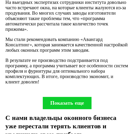
На выездных экспертизах сотрудники института довольно
часто встречают окна, на которые клиенты жалуются из-за
продувания. Во многих случаях заводы изготовители
объясняют такие проблемы тем, что «программа
автоматически рассчитала такое количество точек
прижима».
Мы стали рекомендовать компанию «Авангард
Консалтинг», которая занимается качественной настройкой
любых оконных программ этим заводам.
В результате не производство подстраивается под
программу, а программа учитывает все особенности систем
профиля и фурнитуры для оптимального набора
комплектующих. В итоге, производство экономит, и
клиент доволен!
Показать еще
НАСТРОИТЬ
ОКОННЫЙ БИЗНЕС
С нами владельцы оконного бизнеса
НА ПРИБЫЛЬ
уже перестали терять клиентов и
Рафиков В.В.
Марат Саитгареев
Игорь Симбирский
Алексей Беляев
Петров Олег
Николай Корякин